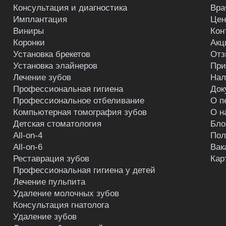
Консультация и диагностика
Вра
Имплантация
Це
Виниры
Кон
Коронки
Акц
Установка брекетов
Отз
Установка элайнеров
При
Лечение зубов
Нал
Профессиональная гигиена
Док
Профессиональное отбеливание
О п
Компьютерная томография зубов
О н
Детская стоматология
Бло
All-on-4
Пол
All-on-6
Вак
Реставрация зубов
Кар
Профессиональная гигиена у детей
Лечение пульпита
Удаление молочных зубов
Консультация гнатолога
Удаление зубов