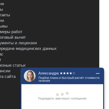
чи
ны
такты
ии
ывы
меры работ
оговый вычет
ументы и лицензии
ередаче медицинских данных
ас
г
езные статьи
ансии
Александра ★★★★☆
та сайта
Подбор плана и быстрый расчёт стоимости
лечения
Подождите, вам пишут сообщение