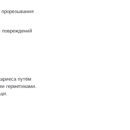
 прорезывания
и повреждений
кариеса путём
и герметиками.
щи.