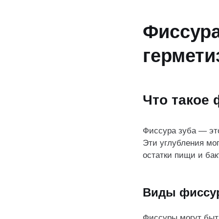
Фиссура 
гермети
Что такое 
Фиссура зуба — эт
Эти углубления мо
остатки пищи и бак
Виды фиссу
Фиссуры могут быт