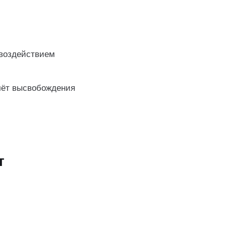
 воздействием
чёт высвобождения
т