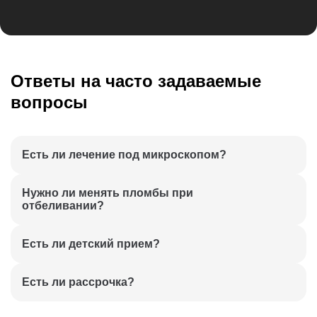
Ответы на часто задаваемые
вопросы
Есть ли лечение под микроскопом?
Да, в наших клиниках 3 микроскопа и несколько
Нужно ли менять пломбы при
высококвалифицированных врачей эндодонтистов
отбеливании?
Если пломбы в зоне улыбки, то может потребоваться
Есть ли детский прием?
замена. Точнее сможет сказать доктор во время
осмотра. Консультации по отбеливанию бесплатные.
Да у нас есть детские стоматологи, а так же мы
Есть ли рассрочка?
применяем ксенон
Есть через Тинькофф банк без процентов на 4-6