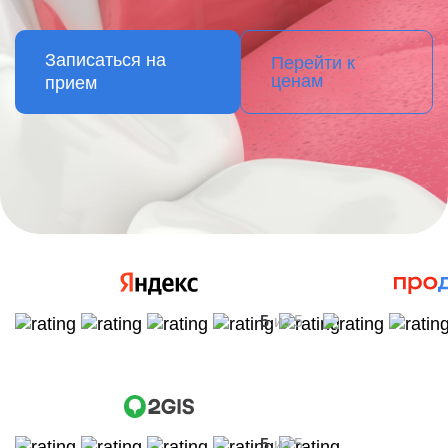
Записаться на
Перейти к
ценам
прием
5
из 5
5
из 5