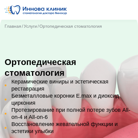
Главная
Услуги
Ортопедическая стоматология
Ортопедическая
стоматология
Керамические виниры и эстетическая
реставрация
Безметалловые коронки E.max и диоксид
циркония
Протезирование при полной потере зубов All-
on-4 и All-on-6
Восстановление жевательной функции и
эстетики улыбки