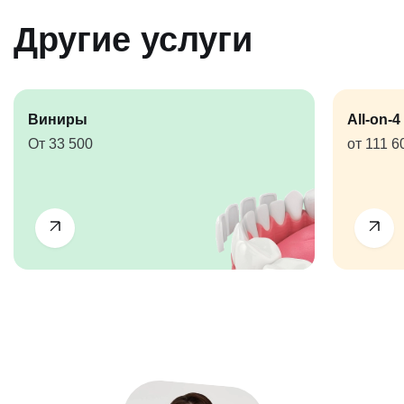
позволяет установить ее без удаления нерва зуба. Но
бывают клинические ситуации, при которых
Другие услуги
необходимо предварительно провести
эндодонтическое лечение.
Виниры
All-on-4
От 33 500
от 111 6