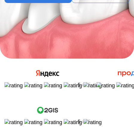
5
из 5
5
из 5