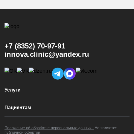
+7 (8352) 70-97-91
innova.clinic@yandex.ru
Услуги
Консультация и диагностика
Пациентам
Имплантация
Виниры
Врачи
Коронки
Положение об обработке персональных данных.
Не является
Цены
публичной офертой