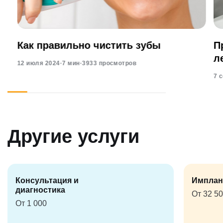
Как правильно чистить зубы
П
л
12 июля 2024
·
7 мин
·
3933 просмотров
7 
Другие услуги
Консультация и
Имплан
диагностика
От 32 5
От 1 000