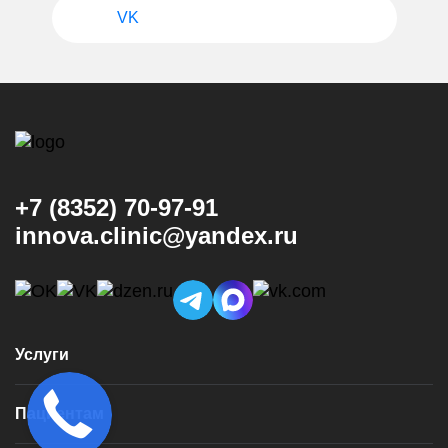
VK
+7 (8352) 70-97-91
innova.clinic@yandex.ru
Услуги
Консультация и диагностика
Пациентам
Имплантация