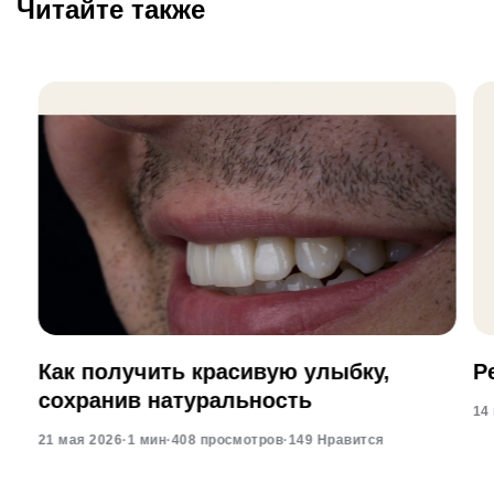
Читайте также
Как получить красивую улыбку,
Р
сохранив натуральность
14
21 мая 2026
·
1 мин
·
408 просмотров
·
149 Нравится