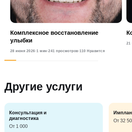
Комплексное восстановление
К
улыбки
21
28 июня 2026
·
1 мин
·
241 просмотров
·
110 Нравится
Другие услуги
Консультация и
Имплан
диагностика
От 32 5
От 1 000