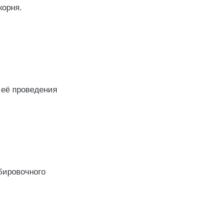
корня.
 её проведения
бировочного