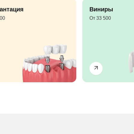
антация
Виниры
500
От 33 500