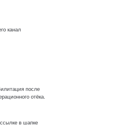
его канал
билитация после
ерационного отёка.
 ссылке в шапке