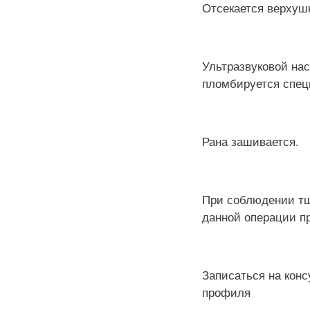
Отсекается верхушк
⠀
Ультразвуковой нас
пломбируется спе
⠀
Рана зашивается.
⠀
При соблюдении тщ
данной операции пр
⠀
Записаться на конс
профиля