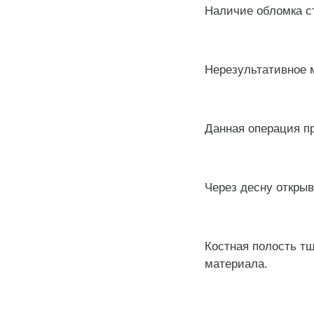
Наличие обломка ст
⠀
Нерезультативное м
⠀
Данная операция пр
⠀
Через десну открыв
⠀
Костная полость т
материала.
⠀