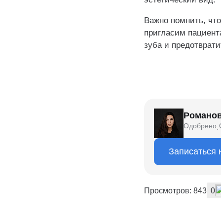
Важно помнить, чт
пригласим пациент
зуба и предотврат
Романов
Одобрено
·
Записаться 
Просмотров: 843
0