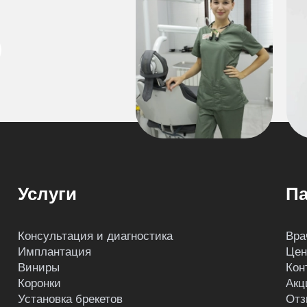
Услуги
Па
Консультация и диагностика
Вра
Имплантация
Це
Виниры
Кон
Коронки
Акц
Установка брекетов
Отз