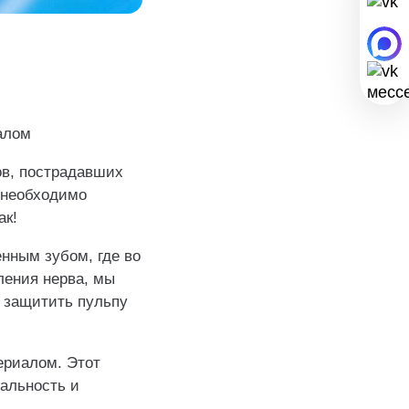
алом
ов, пострадавших
х необходимо
ак!
нным зубом, где во
ления нерва, мы
 защитить пульпу
ериалом. Этот
нальность и