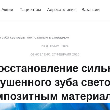
Акции
Пациентам
Адреса клиник
Вакансии
о зуба световым композитным материалом
23 ДЕКАБРЯ 2024
ОБНОВЛЕНО: 27 ФЕВРАЛЯ 2025
осстановление силь
ушенного зуба све
мпозитным материа