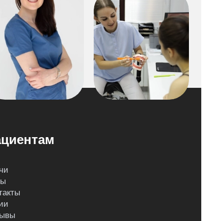
циентам
чи
ны
такты
ии
ывы