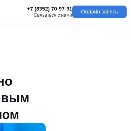
+7 (8352) 70-97-91
Онлайн запись
Связаться с нами
но
товым
лом