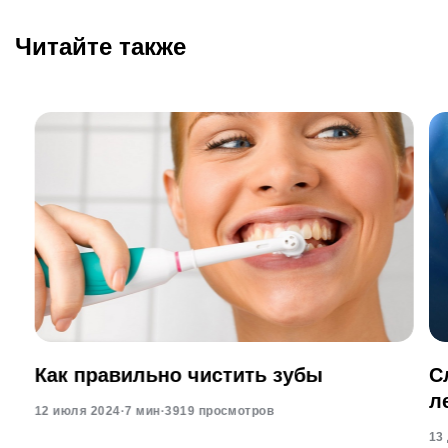
Читайте также
Как правильно чистить зубы
С
л
12 июля 2024
·
7 мин
·
3919 просмотров
13