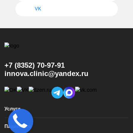
VK
+7 (8352) 70-97-91
innova.clinic@yandex.ru
Услуги
Консультация и диагностика
Пациентам
Имплантация