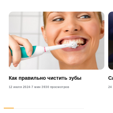
Как правильно чистить зубы
С
12 июля 2024
·
7 мин
·
3930 просмотров
24