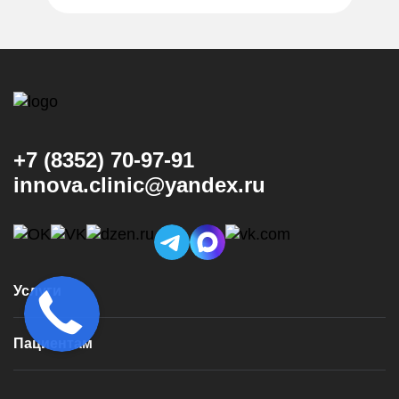
+7 (8352) 70-97-91
innova.clinic@yandex.ru
Услуги
Консультация и диагностика
Пациентам
Имплантация
Виниры
Врачи