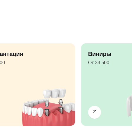
антация
Виниры
500
От 33 500