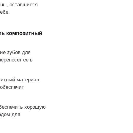
ены, оставшиеся
ебе.
ть композитный
ие зубов для
еренесет ее в
зитный материал,
 обеспечит
обеспечить хорошую
одом для