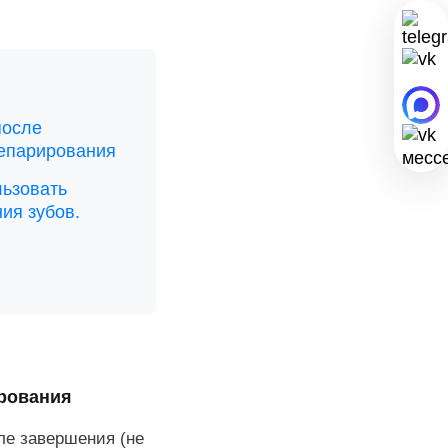
после
репарирования
льзовать
ия зубов.
ирования
ле завершения (не