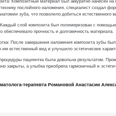
озита: Композитный материал был аккуратно нанесен на
 технику послойного наложения, специалист создал фор
натомии зуба, что позволило добиться естественного в
 Каждый слой композита был полимеризован с помощью
о обеспечивало прочность и долговечность материала.
отка: После завершения наложения композита зубы был
о им естественный вид и улучшило эстетические характ
процедуры пациентка была довольна результатом. Про
но закрыты, а улыбка приобрела гармоничный и эстети
оматолога-терапевта Романовой Анастасии Алек