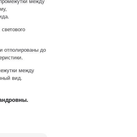
 промежутки между
му,
ида.
 светового
и отполированы до
еристики.
межутки между
чный вид.
сандровны.