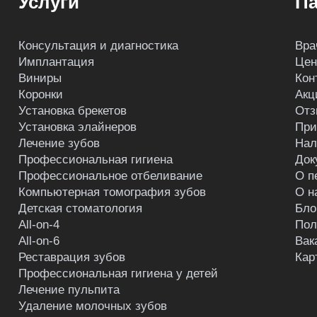
Услуги
Па
Консультация и диагностика
Вра
Имплантация
Це
Виниры
Кон
Коронки
Акц
Установка брекетов
Отз
Установка элайнеров
При
Лечение зубов
Нал
Профессиональная гигиена
Док
Профессиональное отбеливание
О п
Компьютерная томография зубов
О н
Детская стоматология
Бло
All-on-4
Пол
All-on-6
Вак
Реставрация зубов
Кар
Профессиональная гигиена у детей
Лечение пульпита
Удаление молочных зубов