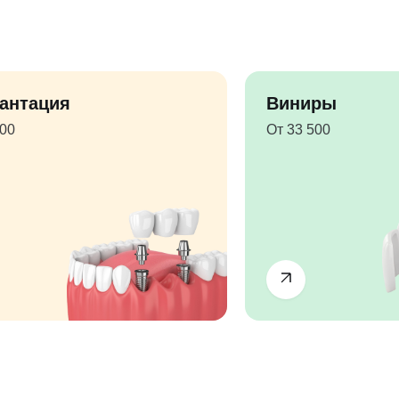
антация
Виниры
500
От 33 500