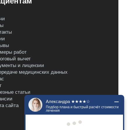
циентам
чи
ны
такты
ии
ывы
меры работ
оговый вычет
ументы и лицензии
ередаче медицинских данных
ас
г
езные статьи
ансии
Александра ★★★★☆
та сайта
Подбор плана и быстрый расчёт стоимости
лечения