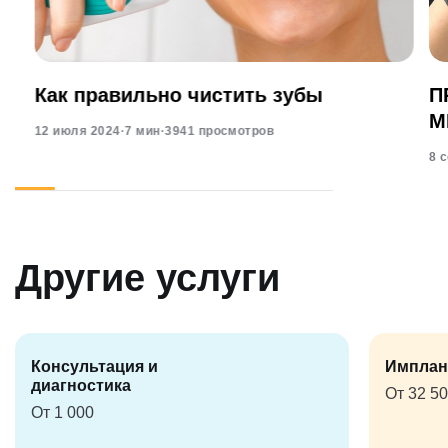
Как правильно чистить зубы
П
М
12 июля 2024
·
7 мин
·
3941 просмотров
8 
Другие услуги
Консультация и
Имплан
диагностика
От 32 5
От 1 000