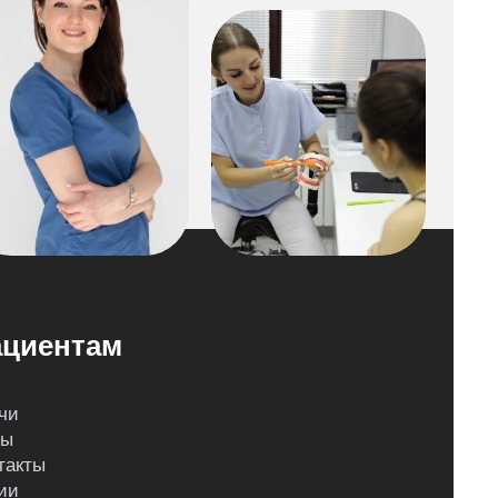
циентам
чи
ны
такты
ии