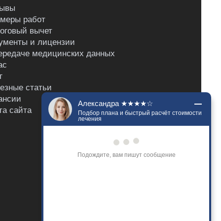
ывы
меры работ
оговый вычет
ументы и лицензии
ередаче медицинских данных
ас
г
езные статьи
ансии
Александра ★★★★☆
та сайта
Подбор плана и быстрый расчёт стоимости
лечения
Подождите, вам пишут сообщение