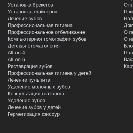
Установка брекетов
Отз
Установка элайнеров
При
Лечение зубов
Нал
Профессиональная гигиена
Док
Профессиональное отбеливание
О п
Компьютерная томография зубов
О н
Детская стоматология
Бло
All-on-4
Пол
All-on-6
Вак
Реставрация зубов
Кар
Профессиональная гигиена у детей
Лечение пульпита
Удаление молочных зубов
Консультация гнатолога
Удаление зубов
Лечение зубов у детей
Герметизация фиссур