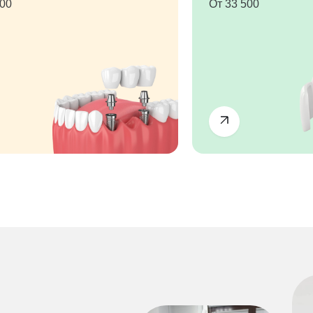
500
От 33 500