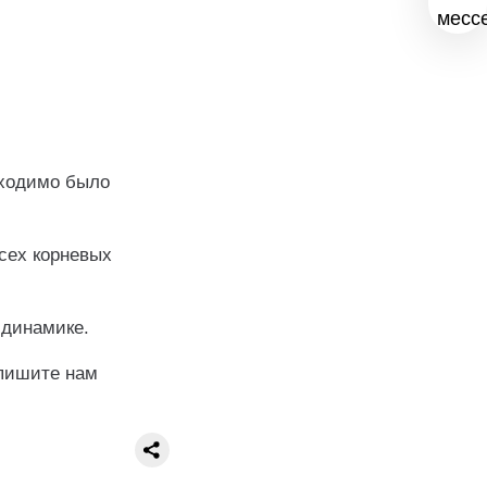
бходимо было
сех корневых
 динамике.
апишите нам