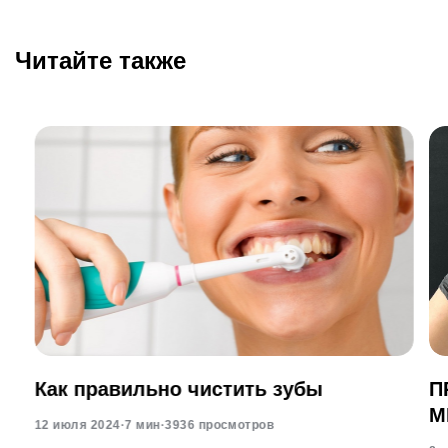
Читайте также
Как правильно чистить зубы
П
М
12 июля 2024
·
7 мин
·
3936 просмотров