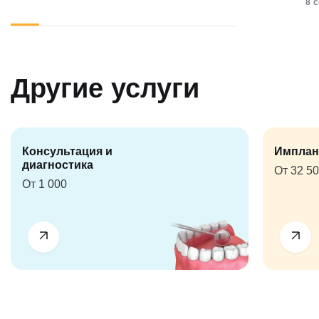
8 
Другие услуги
Консультация и
Имплан
диагностика
От 32 5
От 1 000