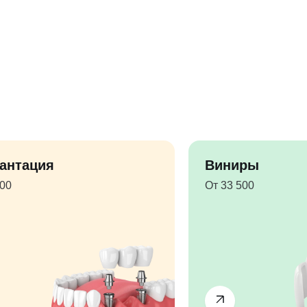
антация
Виниры
500
От 33 500