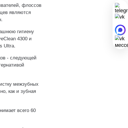
ивателей, флоссов
яцев являются
.
машнюю гигиену
veClean 4300 и
 Ultra.
тков - следующей
тернативой
чистку межзубных
о, как и зубная
анимает всего 60