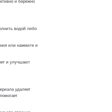
ктивно и бережно
олнить водой либо
ения или нажмите и
лет и улучшают
териала удаляет
 помогает