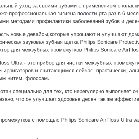
льный уход за своими зубами с применением ополаск
акже профессиональная гигиена полости рта раз в 6 мес
ми методами профилактики заболеваний зубов и десен
s есть новые девайсы,которые упрощают и улучшают до
рическая звуковая зубная щетка Philips Sonicare Protecti
тор для межзубных промежутков Philips Sonicare AirFloss
irFloss Ultra - это прибор для чистки межзубных промежу
и ирригаторов и считающимся сейчас, практически, аль
ым нитям, флоссам.
отан специально для тех, кто нерегулярно выполняет о
зано, что он улучшает здоровье десен так же эффективн
ромежутков с помощью Philips Sonicare AirFloss Ultra з