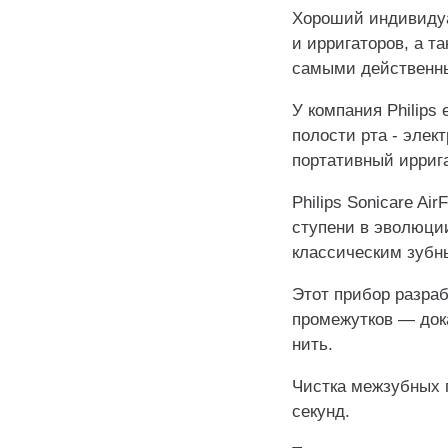
Хороший индивидуа
и ирригаторов, а т
самыми действенны
У компания Philip
полости рта - элект
портативный иррига
️Philips Sonicare A
ступени в эволюци
классическим зубн
Этот прибор разраб
промежутков — дока
нить.
Чистка межзубных п
секунд.