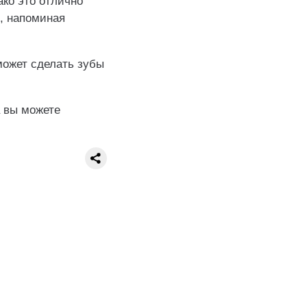
ако это отлично
ы, напоминая
может сделать зубы
a вы можете