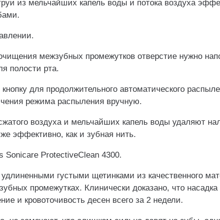
труи из мельчайших капель воды и потока воздуха эффе
бами.
авлении.
очищения межзубных промежутков отверстие нужно нап
я полости рта.
 кнопку для продолжительного автоматического распыл
ючения режима распыления вручную.
сжатого воздуха и мельчайших капель воды удаляют на
 же эффективно, как и зубная нить.
s Sonicare ProtectiveClean 4300.
с удлиненными густыми щетинками из качественного ма
зубных промежутках. Клинически доказано, что насадка
ие и кровоточивость десен всего за 2 недели.