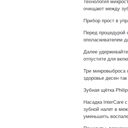
Технология микрос
очищают между зу
Прибор прост в упр
Перед процедурой 
ополаскивателем дл
Далее удерживайте
отпустите для вкл
Три микровыброса 
здоровье десен так
️Зубная щётка Philip
Насадка InterCare 
зубной налет в меж
уменьшить воспален