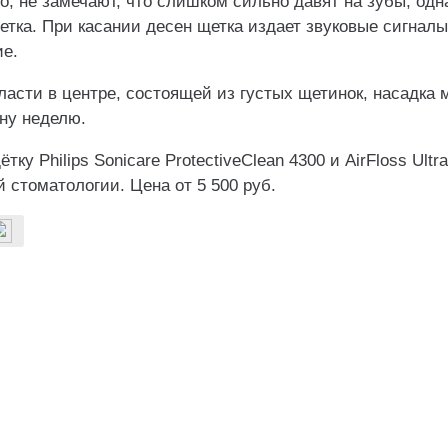
, не замечают, что слишком сильно давят на зубы, одн
етка. При касании десен щетка издает звуковые сигнал
е.
ласти в центре, состоящей из густых щетинок, насадка 
дну неделю.
ку Philips Sonicare ProtectiveClean 4300 и AirFloss Ultr
 стоматологии. Цена от 5 500 руб.