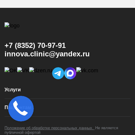
+7 (8352) 70-97-91
innova.clinic@yandex.ru
Услуги
Консультация и диагностика
Пациентам
Имплантация
Виниры
Врачи
Коронки
Положение об обработке персональных данных.
Не является
Цены
публичной офертой
Установка брекетов