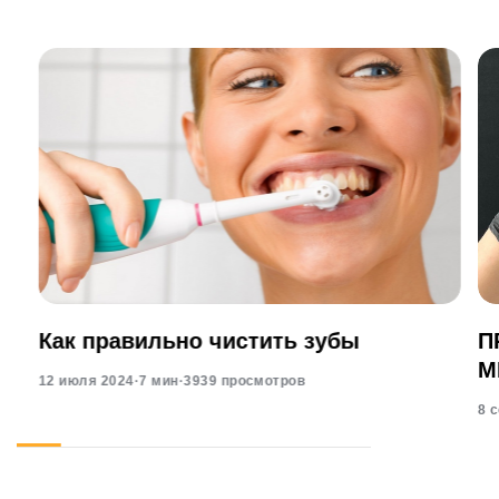
Как правильно чистить зубы
П
М
12 июля 2024
·
7 мин
·
3939 просмотров
8 