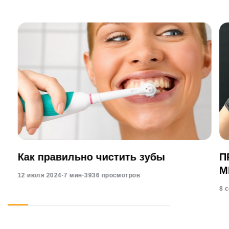
Как правильно чистить зубы
П
М
12 июля 2024
·
7 мин
·
3936 просмотров
8 