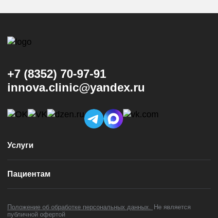
+7 (8352) 70-97-91
innova.clinic@yandex.ru
Услуги
Консультация и диагностика
Пациентам
Имплантация
Виниры
Врачи
Коронки
Положение об обработке персональных данных.
Не является
Цены
публичной офертой
Установка брекетов