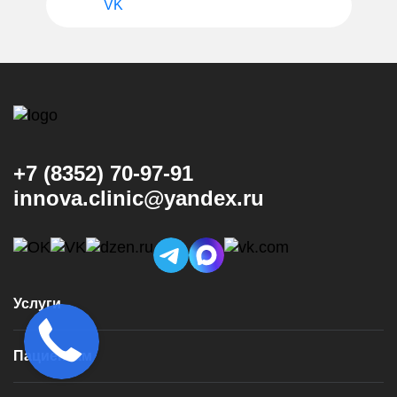
VK
+7 (8352) 70-97-91
innova.clinic@yandex.ru
Услуги
Консультация и диагностика
Пациентам
Имплантация
Виниры