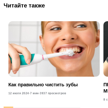
Читайте также
Как правильно чистить зубы
П
М
12 июля 2024
·
7 мин
·
3937 просмотров
8 