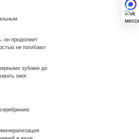
иальным
ь, он продолжит
ностью не погибают
че‌рными зубами до
ызвать ожог
 серебрению
реминерализация
нений в виде