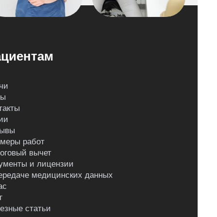
циентам
чи
ны
такты
ии
ывы
меры работ
оговый вычет
ументы и лицензии
ередаче медицинских данных
ас
г
езные статьи