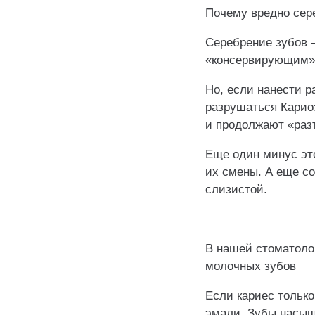
Почему вредно сер
Серебрение зубов 
«консервирующим»
️Но, если нанести 
разрушаться Кариоз
и продолжают «раз
Еще‌ один минус эт
их смены. А еще‌ с
слизистой.
⠀
В нашей стоматоло
молочных зубов
Если кариес тольк
эмали. Зубы насыщ