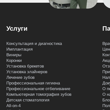
Услуги
Па
Консультация и диагностика
Вра
Имплантация
Це
Виниры
Кон
Коронки
Акц
Установка брекетов
Отз
Установка элайнеров
При
Лечение зубов
Нал
Профессиональная гигиена
Док
Профессиональное отбеливание
О п
Компьютерная томография зубов
О н
Детская стоматология
Бло
All-on-4
Пол