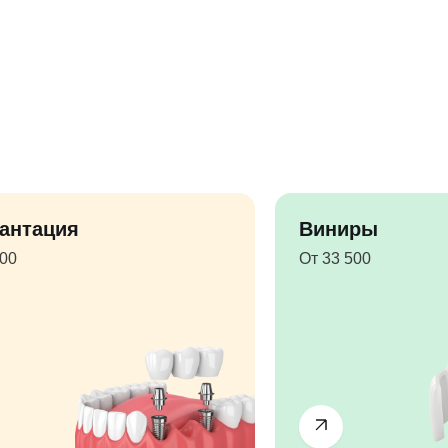
антация
Виниры
500
От 33 500