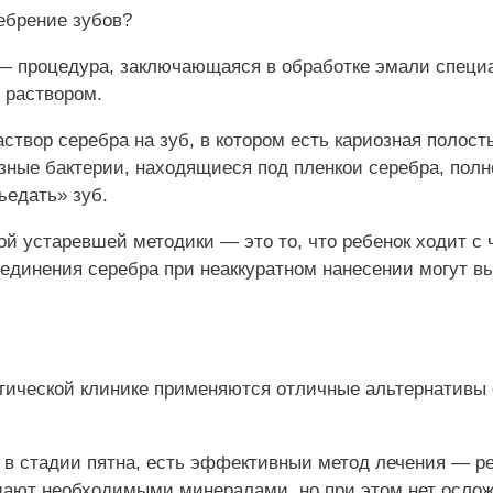
ебрение зубов?
— процедура, заключающаяся в обработке эмали спец
 раствором.
раствор серебра на зуб, в котором есть кариозная полост
ные бактерии, находящиеся под пленкои‌ серебра, пол
ъедать» зуб.
ой устаревшей методики — это то, что ребенок ходит с 
оединения серебра при неаккуратном нанесении могут в
гической клинике применяются отличные альтернативы
о в стадии пятна, есть эффективныи‌ метод лечения — 
ают необходимыми минералами, но при этом нет ослож