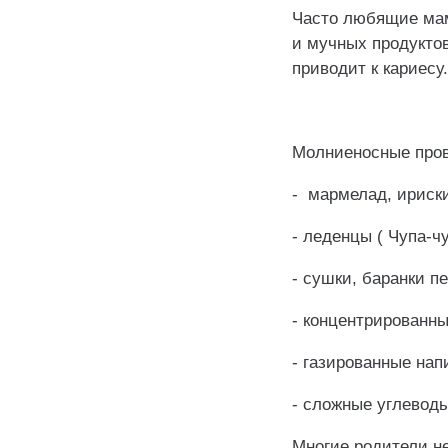
Часто любящие мам
и мучных продукто
приводит к кариесу
Молниеносные пров
- мармелад, ириск
- леденцы ( Чупа-ч
- сушки, баранки п
- концентрированны
- газированные нап
- сложные углевод
Многие родители не