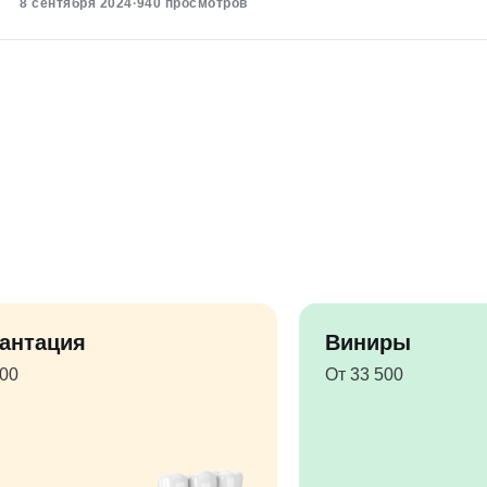
8 сентября 2024
·
940 просмотров
антация
Виниры
500
От 33 500