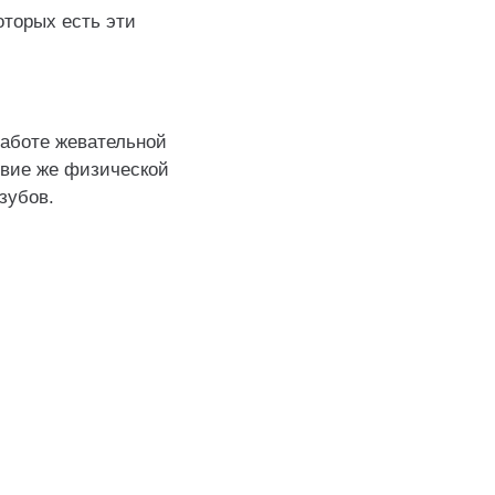
оторых есть эти
работе жевательной
твие же физической
 зубов.