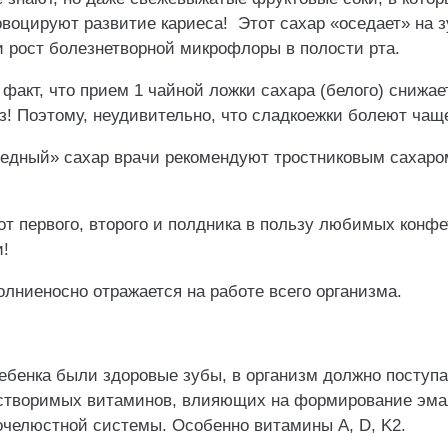
овоцируют развитие кариеса! Этот сахар «оседает» на 
и рост болезнетворной микрофлоры в полости рта.
факт, что прием 1 чайной ложки сахара (белого) снижае
з! Поэтому, неудивительно, что сладкоежки болеют чащ
редный» сахар врачи рекомендуют тростниковым сахаро
от первого, второго и полдника в пользу любимых конфе
и!
лниеносно отражается на работе всего организма.
ребенка были здоровые зубы, в организм должно поступ
створимых витаминов, влияющих на формирование эмал
челюстной системы. Особенно витамины А, D, K2.