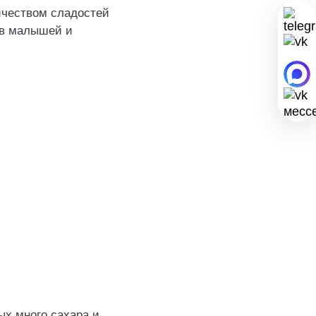
ичеством сладостей
ов малышей и
ых много сахара и