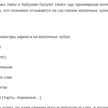
ы, папы и бабушки балуют своих чад чрезмерным кол
в, что плачевно отзывается на состоянии молочных зуб
.
окаторы кариеса на молочных зубах:
и
упс)
еченьки
е соки
итки
ы (торты, пирожные…)
 знают, но даже свежевыжатые фруктовые соки, в котор