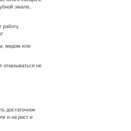
зубной эмали,
т работу
е!
м, медом или
т отказываться не
ать достаточное
и и на рост и