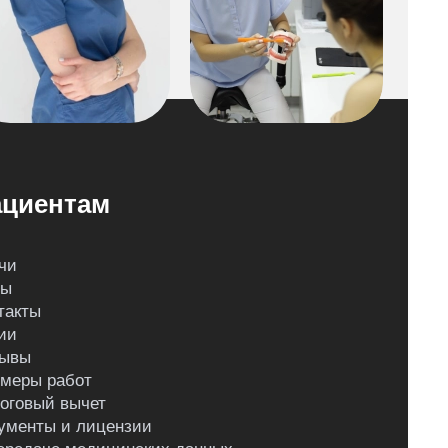
циентам
чи
ны
такты
ии
ывы
меры работ
оговый вычет
ументы и лицензии