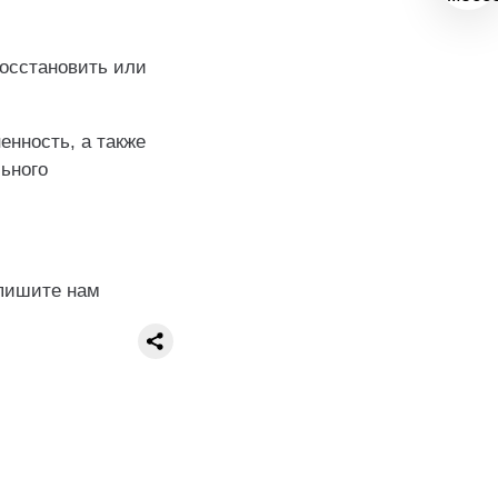
восстановить или
нность, а также
ьного
апишите нам