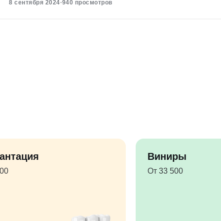
8 сентября 2024
·
940 просмотров
антация
Виниры
500
От 33 500