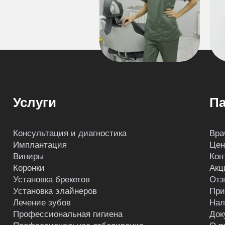
Услуги
Па
Консультация и диагностика
Вра
Имплантация
Це
Виниры
Кон
Коронки
Акц
Установка брекетов
Отз
Установка элайнеров
При
Лечение зубов
Нал
Профессиональная гигиена
Док