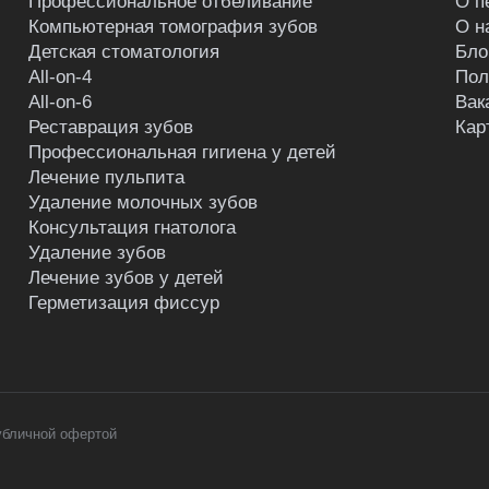
Профессиональное отбеливание
О п
Компьютерная томография зубов
О н
Детская стоматология
Бло
All-on-4
Пол
All-on-6
Вак
Реставрация зубов
Кар
Профессиональная гигиена у детей
Лечение пульпита
Удаление молочных зубов
Консультация гнатолога
Удаление зубов
Лечение зубов у детей
Герметизация фиссур
убличной офертой