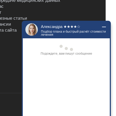
ередаче медицинских данных
ас
г
езные статьи
ансии
Александра ★★★★☆
та сайта
Подбор плана и быстрый расчёт стоимости
лечения
Добрый день. Напишите, что вас 
беспокоит? Я подберу наилучший план 
лечения и сориентирую по стоимости. 
Расскажу о гарантиях на нашу работу.
Только что