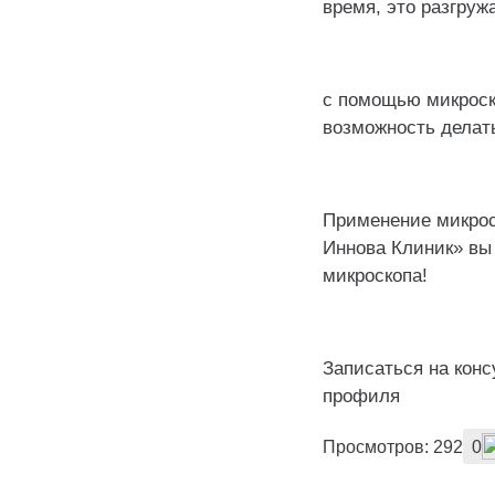
время, это разгруж
⠀
с помощью микроск
возможность делат
⠀
Применение микроск
Иннова Клиник» вы
микроскопа!
⠀
Записаться на конс
профиля
Просмотров: 292
0