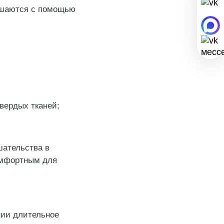
ешаются с помощью
вердых тканей;
шательства в
омфортным для
нии длительное