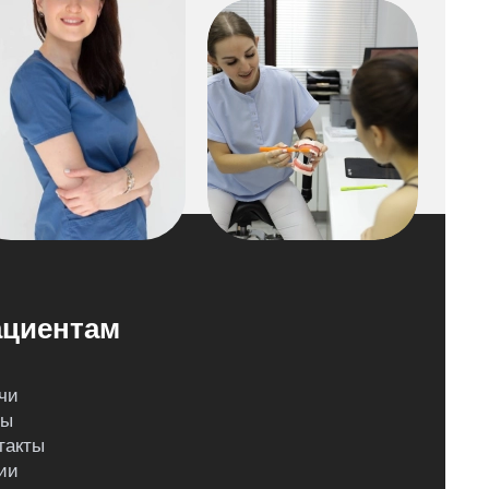
циентам
чи
ны
такты
ии