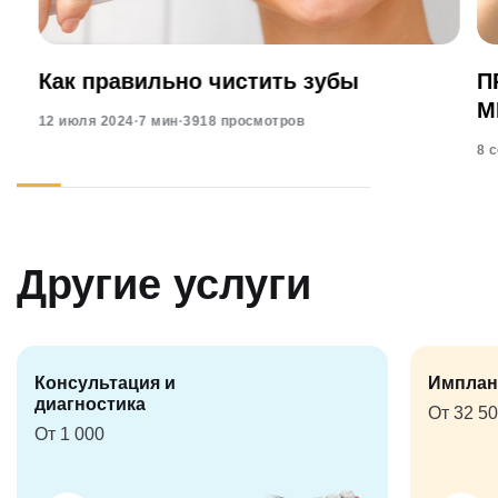
Как правильно чистить зубы
П
М
12 июля 2024
·
7 мин
·
3918 просмотров
8 
Другие услуги
Консультация и
Имплан
диагностика
От 32 5
От 1 000