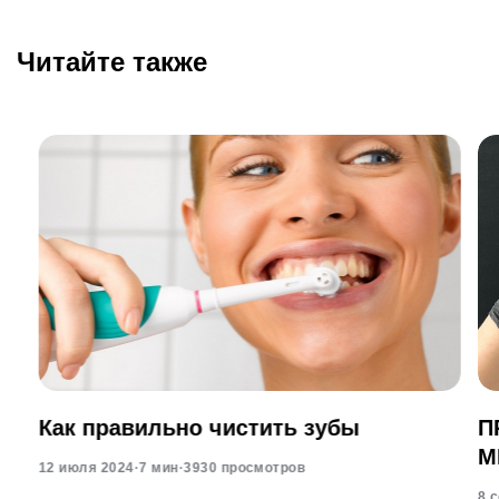
Читайте также
Как правильно чистить зубы
П
М
12 июля 2024
·
7 мин
·
3930 просмотров
8 