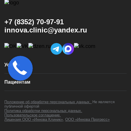
+7 (8352) 70-97-91
innova.clinic@yandex.ru
Услуги
Консультация и диагностика
Пациентам
Имплантация
Виниры
Врачи
Коронки
Положение об обработке персональных данных.
Не является
Цены
публичной офертой
Установка брекетов
Политика обработки персональных данных.
Контакты
Установка элайнеров
Пользовательское соглашение.
Акции
Лицензия ООО «Иннова Клиник»
,
ООО «Иннова Прогресс»
Лечение зубов
Отзывы
Профессиональная гигиена