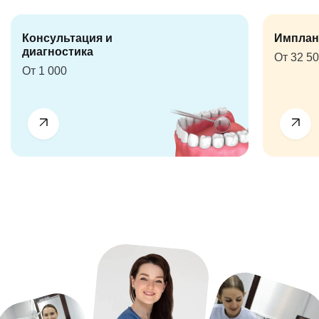
Консультация и
Имплан
диагностика
От 32 5
От 1 000