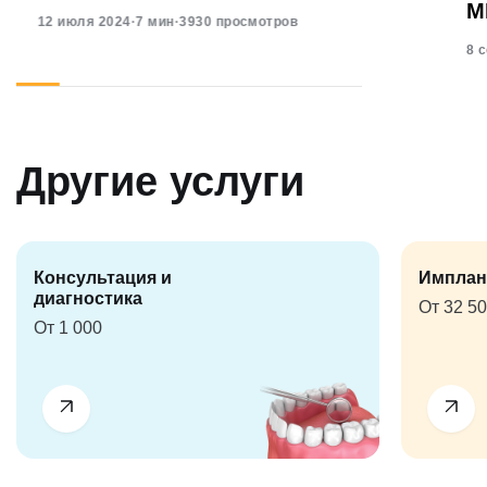
М
12 июля 2024
·
7 мин
·
3930 просмотров
8 
Другие услуги
Консультация и
Имплан
диагностика
От 32 5
От 1 000