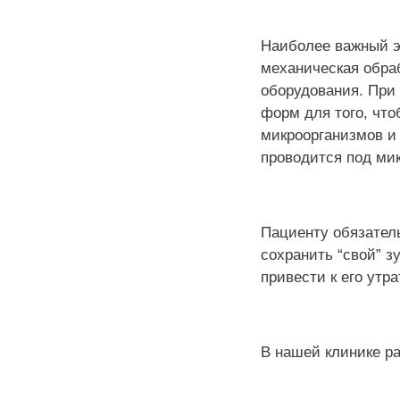
⠀
Наиболее важный э
механическая обраб
оборудования. При
форм для того, чт
микроорганизмов и
проводится под ми
⠀
Пациенту обязатель
сохранить “свой” з
привести к его утра
⠀
В нашей клинике р
⠀