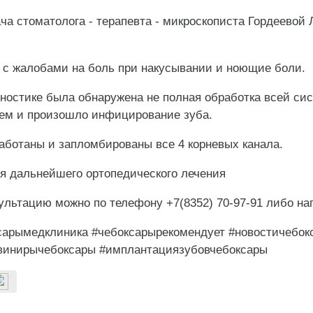
ча стоматолога - терапевта - микроскописта Гордеево
 с жалобами на боль при накусывании и ноющие боли.
гностике была обнаружена не полная обработка всей си
 чем и произошло инфицирование зуба.
аботаны и запломбированы все 4 корневых канала.
ля дальнейшего ортопедического лечения
сультацию можно по телефону +7(8352) 70-97-91 либо н
сарымедклиника #чебоксарырекомендует #новостичебок
винирычебоксары #имплантациязубовчебоксары