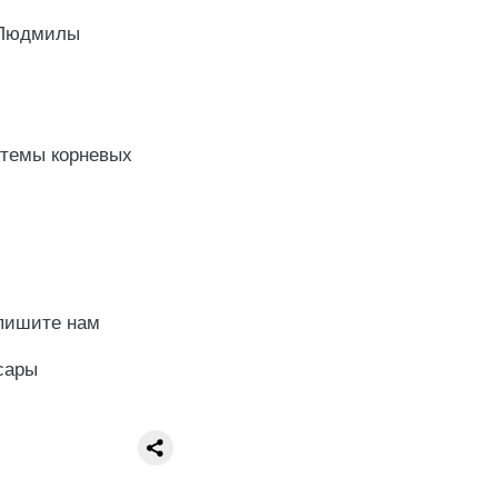
й Людмилы
стемы корневых
апишите нам
сары