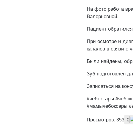
На фото работа вра
Валерьевной.
Пациент обратился
При осмотре и диа
каналов в связи с
Были найдены, обр
Зуб подготовлен д
Записаться на кон
#чебоксары #чебок
#мамычебоксары #
Просмотров: 353
0