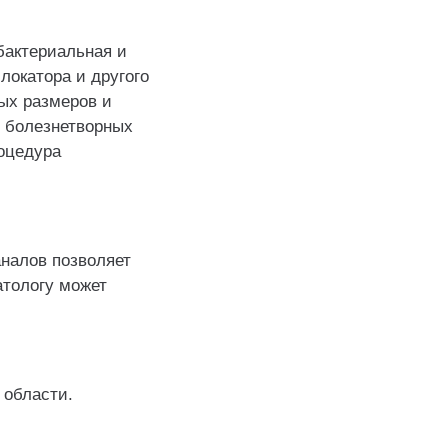
бактериальная и
локатора и другого
ых размеров и
т болезнетворных
оцедура
аналов позволяет
атологу может
 области.