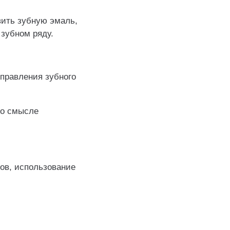
вить зубную эмаль,
 зубном ряду.
правления зубного
-то смысле
бов, использование