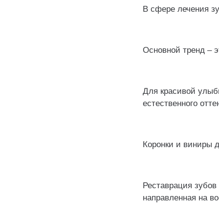
В сфере лечения з
⠀
Основной тренд – э
⠀
Для красивой улыбк
естественного отте
⠀
Коронки и виниры д
⠀
Реставрация зубов 
направленная на во
⠀