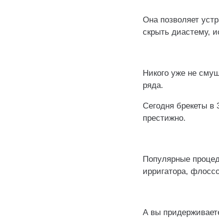
Она позволяет устр
скрыть диастему, и
⠀
Никого уже не сму
ряда.
Сегодня брекеты в 3
престижно.
⠀
Популярные процеду
ирригатора, флоссо
⠀
А вы придерживает