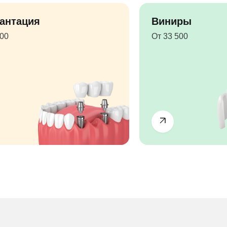
антация
Виниры
500
От 33 500