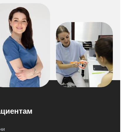
циентам
чи