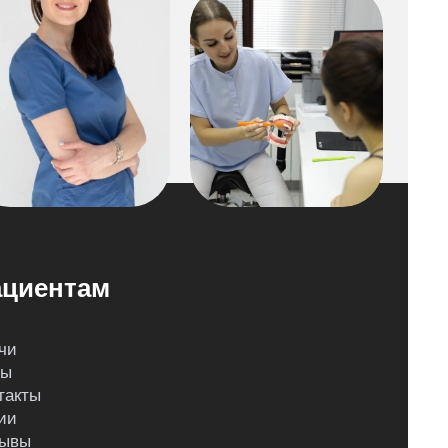
циентам
чи
ны
такты
ии
ывы