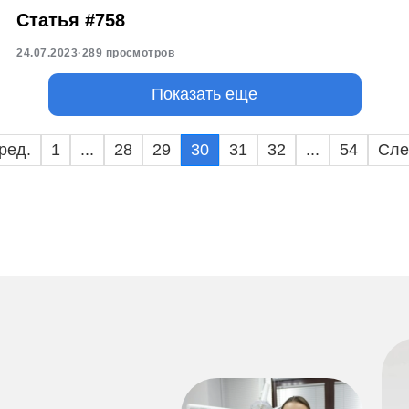
Статья #758
24.07.2023
·
289 просмотров
Показать еще
ред.
1
...
28
29
30
31
32
...
54
Сле