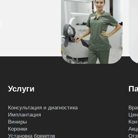
Услуги
Па
Консультация и диагностика
Вра
Имплантация
Це
Виниры
Кон
Коронки
Акц
Установка брекетов
Отз