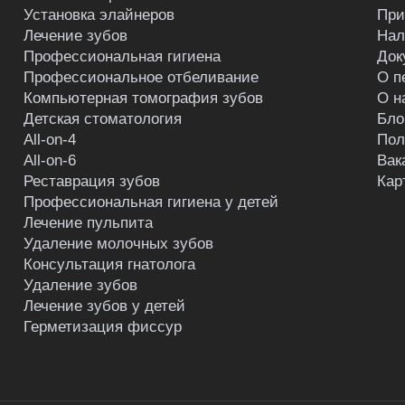
Установка элайнеров
При
Лечение зубов
Нал
Профессиональная гигиена
Док
Профессиональное отбеливание
О п
Компьютерная томография зубов
О н
Детская стоматология
Бло
All-on-4
Пол
All-on-6
Вак
Реставрация зубов
Кар
Профессиональная гигиена у детей
Лечение пульпита
Удаление молочных зубов
Консультация гнатолога
Удаление зубов
Лечение зубов у детей
Герметизация фиссур