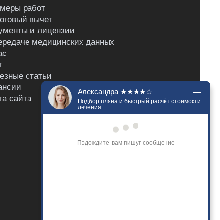
меры работ
оговый вычет
ументы и лицензии
ередаче медицинских данных
ас
г
езные статьи
ансии
Александра ★★★★☆
та сайта
Подбор плана и быстрый расчёт стоимости
лечения
Добрый день. Напишите, что вас 
беспокоит? Я подберу наилучший план 
лечения и сориентирую по стоимости. 
Расскажу о гарантиях на нашу работу.
Только что