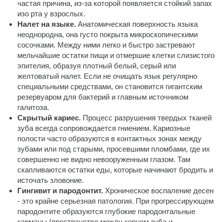
частая причина, из-за которой появляется стойкий запах
изо рта у взрослых.
Налет на языке.
Анатомическая поверхность языка
неоднородна, она густо покрыта микроскопическими
сосочками. Между ними легко и быстро застревают
мельчайшие остатки пищи и отмершие клетки слизистого
эпителия, образуя плотный белый, серый или
желтоватый налет. Если не очищать язык регулярно
специальными средствами, он становится гигантским
резервуаром для бактерий и главным источником
галитоза.
Скрытый кариес.
Процесс разрушения твердых тканей
зуба всегда сопровождается гниением. Кариозные
полости часто образуются в контактных зонах между
зубами или под старыми, просевшими пломбами, где их
совершенно не видно невооруженным глазом. Там
скапливаются остатки еды, которые начинают бродить и
источать зловоние.
Гингивит и пародонтит.
Хроническое воспаление десен
- это крайне серьезная патология. При прогрессирующем
пародонтите образуются глубокие пародонтальные
карманы (пространство между корнем зуба и