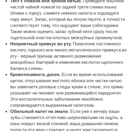
Тест с ложкой или зубной нитью.
Проведите обычной
чистой чайной ложкой по задней трети спинки языка
(ближе к горлу), снимите немного налета и подождите
пару минут. Запах, который вы почувствуете, в точности
соответствует тому, что ощущают ваши собеседники.
Также можно оценить запах зубной нити сразу после
тщательной очистки плотных межзубных промежутков.
Неприятный привкус во рту.
Появление постоянного
кислого, горького или явного металлического привкуса во
рту - верный признак активного размножения
анаэробных бактерий и изменения кислотно-щелочного
баланса слюны.
Кровоточивость десен.
Если во время использования
щетки, откусывания жесткого яблока или чистки нитью
вы замечаете розовые следы крови в слюне, это прямо
указывает на гингивит или развивающийся пародонтит.
Эти воспалительные заболевания неизбежно
сопровождаются выраженным галитозом.
Обильный налет на эмали
. Если уже к вечеру ваши
зубы становятся отчетливо шероховатыми на ощупь, а
язык покрыт вязкой пленкой, ваша домашняя гигиена
полости рта явно страдает, и налет кристаллизуется.