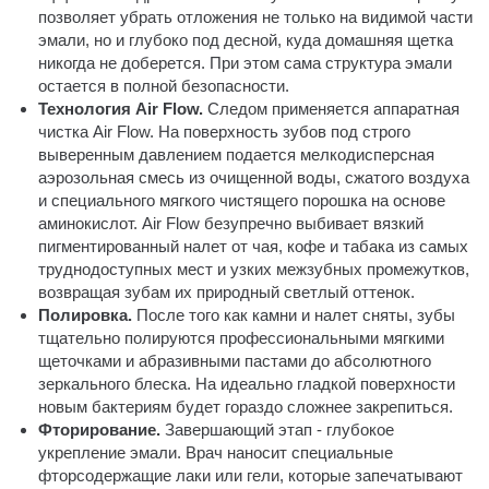
позволяет убрать отложения не только на видимой части
эмали, но и глубоко под десной, куда домашняя щетка
никогда не доберется. При этом сама структура эмали
остается в полной безопасности.
Технология Air Flow.
Следом применяется аппаратная
чистка Air Flow. На поверхность зубов под строго
выверенным давлением подается мелкодисперсная
аэрозольная смесь из очищенной воды, сжатого воздуха
и специального мягкого чистящего порошка на основе
аминокислот. Air Flow безупречно выбивает вязкий
пигментированный налет от чая, кофе и табака из самых
труднодоступных мест и узких межзубных промежутков,
возвращая зубам их природный светлый оттенок.
Полировка.
После того как камни и налет сняты, зубы
тщательно полируются профессиональными мягкими
щеточками и абразивными пастами до абсолютного
зеркального блеска. На идеально гладкой поверхности
новым бактериям будет гораздо сложнее закрепиться.
Фторирование.
Завершающий этап - глубокое
укрепление эмали. Врач наносит специальные
фторсодержащие лаки или гели, которые запечатывают