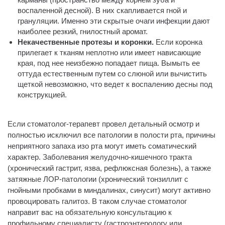
воспаленной десной). В них скапливается гной и
грануляции. Именно эти скрытые очаги инфекции дают
наиболее резкий, гнилостный аромат.
Некачественные протезы и коронки.
Если коронка
прилегает к тканям неплотно или имеет нависающие
края, под нее неизбежно попадает пища. Вымыть ее
оттуда естественным путем со слюной или вычистить
щеткой невозможно, что ведет к воспалению десны под
конструкцией.
Если стоматолог-терапевт провел детальный осмотр и
полностью исключил все патологии в полости рта, причины
неприятного запаха изо рта могут иметь соматический
характер. Заболевания желудочно-кишечного тракта
(хронический гастрит, язва, рефлюксная болезнь), а также
затяжные ЛОР-патологии (хронический тонзиллит с
гнойными пробками в миндалинах, синусит) могут активно
провоцировать галитоз. В таком случае стоматолог
направит вас на обязательную консультацию к
профильному специалисту (гастроэнтерологу или