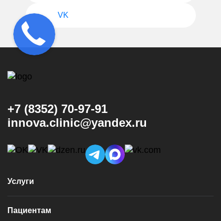
VK
+7 (8352) 70-97-91
innova.clinic@yandex.ru
Услуги
Консультация и диагностика
Пациентам
Имплантация