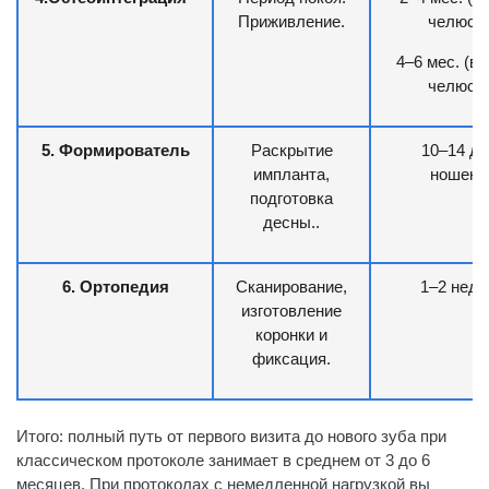
Приживление.
челюсть
4–6 мес. (в
челюсть
5. Формирователь
Раскрытие
10–14 дн
импланта,
ношени
подготовка
десны..
6. Ортопедия
Сканирование,
1–2 неде
изготовление
коронки и
фиксация.
Итого: полный путь от первого визита до нового зуба при
классическом протоколе занимает в среднем от 3 до 6
месяцев. При протоколах с немедленной нагрузкой вы