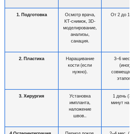
1. Подготовка
Осмотр врача,
От 2 до 14
КТ-снимок, 3D-
моделирование,
анализы,
санация.
2. Пластика
Наращивание
3–6 меся
кости (если
(иногд
нужно).
совмещает
этапом 
3. Хирургия
Установка
1 день (3
импланта,
минут на 1
наложение
швов..
4.Остеоинтеграция
Период покоя.
2–4 мес. (н