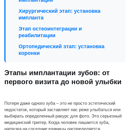
имплантации
Хирургический этап: установка
импланта
Этап остеоинтеграции и
реабилитации
Ортопедический этап: установка
коронки
Схема по времени: все этапы в
одной таблице
Этапы имплантации зубов: от
первого визита до новой улыбки
Стоимость имплантации (Прайс-
лист)
Частые вопросы и ответы
Потеря даже одного зуба – это не просто эстетический
недостаток, который заставляет нас реже улыбаться или
Заключение
выбирать определенный ракурс для фото. Это серьезный
медицинский триггер. Когда человек лишается зуба,
нагрузка на соседние единицы распределяется