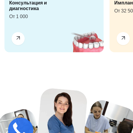
Консультация и
Имплан
диагностика
От 32 5
От 1 000