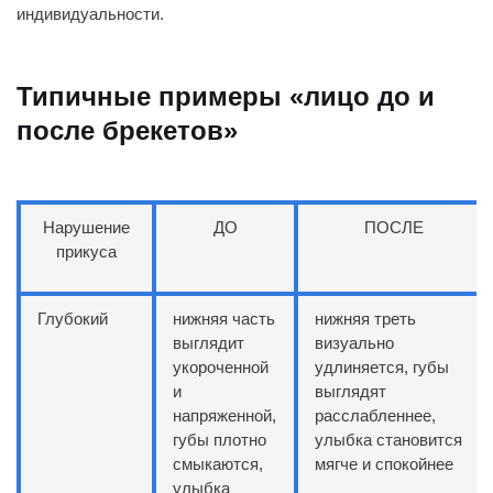
индивидуальности.
Типичные примеры «лицо до и
после брекетов»
Нарушение
ДО
ПОСЛЕ
прикуса
Глубокий
нижняя часть
нижняя треть
выглядит
визуально
укороченной
удлиняется, губы
и
выглядят
напряженной,
расслабленнее,
губы плотно
улыбка становится
смыкаются,
мягче и спокойнее
улыбка