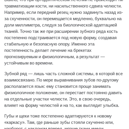
травматизации кости, ни насильственного сдвига челюсти.
Например, если передний резец нужно задвинуть назад из-
за скученности, он перемещается медленно, буквально на
доли миллиметра, следуя за биологической адаптацией
тканей. Точно так же при расширении зубного ряда кость
постепенно подстраивается под новую форму, создавая
стабильную и безопасную опору. Именно эта
постепенность делает лечение на брекетах
прогнозируемым и физиологичным, а результат —
устойчивым во времени.
Зубной ряд — лишь часть сложной системы, в которой все
взаимосвязано. По мере выравнивания зубов по-другому
располагается язык: ему становится проще занимать
физиологичное положение, он перестает постоянно давить
на отдельные участки челюсти. Это, в свою очередь,
влияет на форму челюстей и на то, как выглядит улыбка.
Губы и щеки тоже постепенно адаптируются к новому
«каркасу». Там, где раньше зубы стояли скученно или,
наоборот, с наклоном вперед, мягкие ткани имели