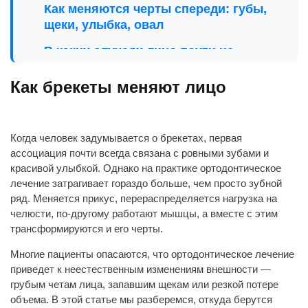
Как меняются черты спереди: губы,
щеки, улыбка, овал
В каких случаях лицо почти не
меняется
Как брекеты меняют лицо
Возраст и скелетная структура:
почему изменения у всех разные
Что говорят научные данные о
Когда человек задумывается о
брекетах
, первая
влиянии брекетов на лицо
ассоциация почти всегда связана с ровными зубами и
красивой улыбкой. Однако на практике ортодонтическое
Типичные примеры «лицо до и после
лечение затрагивает гораздо больше, чем просто зубной
брекетов»
ряд. Меняется прикус, перераспределяется нагрузка на
челюсти, по-другому работают мышцы, а вместе с этим
Удаление зубов: мифы и реальность
трансформируются и его черты.
Практические рекомендации
Многие пациенты опасаются, что ортодонтическое лечение
пациентам
приведет к неестественным изменениям внешности —
грубым четам лица, запавшим щекам или резкой потере
Итоги: что действительно меняют
объема. В этой статье мы разберемся, откуда берутся
брекеты