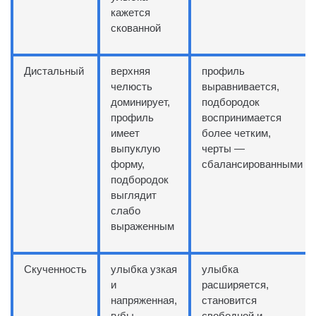
кажется
скованной
Дистальный
верхняя
профиль
челюсть
выравнивается,
доминирует,
подбородок
профиль
воспринимается
имеет
более четким,
выпуклую
черты —
форму,
сбалансированными
подбородок
выглядит
слабо
выраженным
Скученность
улыбка узкая
улыбка
и
расширяется,
напряженная,
становится
губы
свободной и