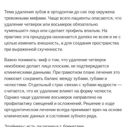
Тема удаления зубов в ортодонтии до сих пор окружена
тревожными мифами. Чаще всего пациенты опасаются, что
удаление четверок или восьмерок обязательно
«уменьшит» лицо или сделает профиль впалым. На
практике эта процедура назначается далеко не всем и не с
целью изменить внешность, а для создания пространства
при выраженной скученности.
Важно понимать: миф о том, что удаление четверок
неизбежно делает лицо плоским, не подтверждается
клиническими данными. При грамотном плане лечения это
помогает сохранить баланс между зубами, губами и
челюстями. Отдельный страх связан с зубами мудрости —
считается, что их удаление влияет на форму челюсти.
Однако чаще удаление восьмерок направлено на
профилактику смещений и осложнений. Решение о ходе
ортодонтическом лечении всегда принимает врач на основе
клинических данных и состояния зубного ряда.
​​Элайнеры: есть ли разница с брекетами