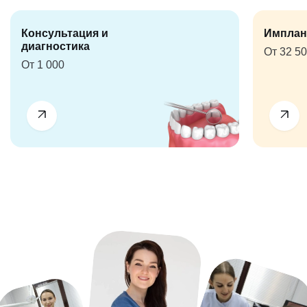
Консультация и
Имплан
диагностика
От 32 5
От 1 000