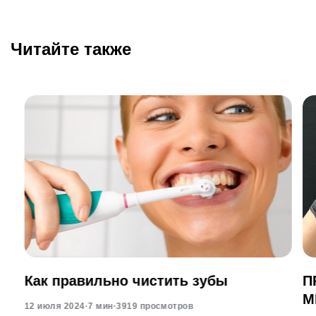
Читайте также
Как правильно чистить зубы
П
М
12 июля 2024
·
7 мин
·
3919 просмотров