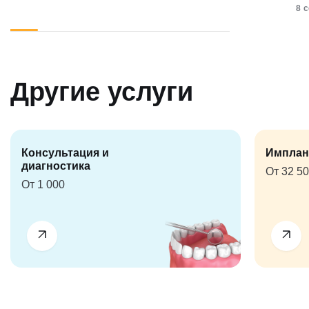
8 
Другие услуги
Консультация и
Имплан
диагностика
От 32 5
От 1 000