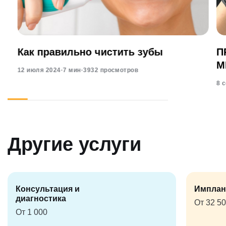
Как правильно чистить зубы
П
М
12 июля 2024
·
7 мин
·
3932 просмотров
8 
Другие услуги
Консультация и
Имплан
диагностика
От 32 5
От 1 000