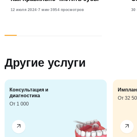
12 июля 2024
·
7 мин
·
3954 просмотров
30
Другие услуги
Консультация и
Имплан
диагностика
От 32 5
От 1 000