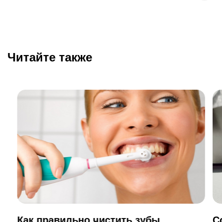
Читайте также
Как правильно чистить зубы
С