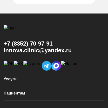
+7 (8352) 70-97-91
innova.clinic@yandex.ru
Услуги
Консультация и диагностика
Пациентам
Имплантация
Виниры
Врачи