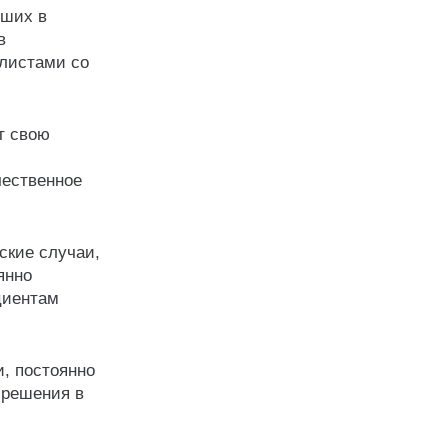
чших в
в
алистами со
т свою
чественное
ские случаи,
янно
циентам
, постоянно
 решения в