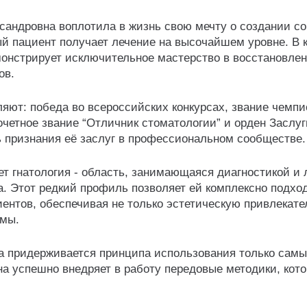
ксандровна воплотила в жизнь свою мечту о создании с
ый пациент получает лечение на высочайшем уровне. В 
монстрирует исключительное мастерство в восстановле
ов.
ют: победа во всероссийских конкурсах, звание чемпи
очетное звание “Отличник стоматологии” и орден Заслуг
ь признания её заслуг в профессиональном сообществе.
т гнатология - область, занимающаяся диагностикой и
. Этот редкий профиль позволяет ей комплексно подход
нтов, обеспечивая не только эстетическую привлекате
емы.
на придерживается принципа использования только сам
а успешно внедряет в работу передовые методики, кот
.