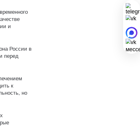
овременного
качестве
нии и
она России в
и перед
 лечением
ить к
льность, но
ых
орые