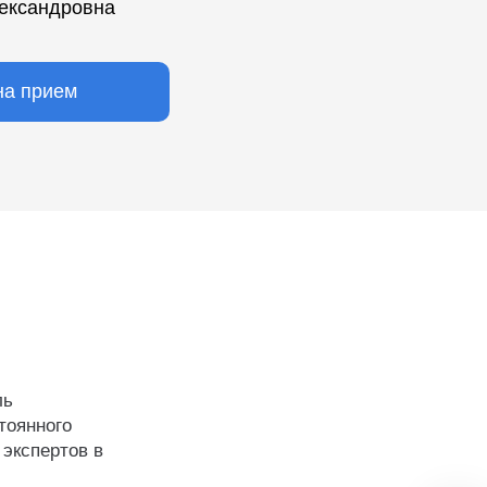
лександровна
на прием
ль
тоянного
 экспертов в