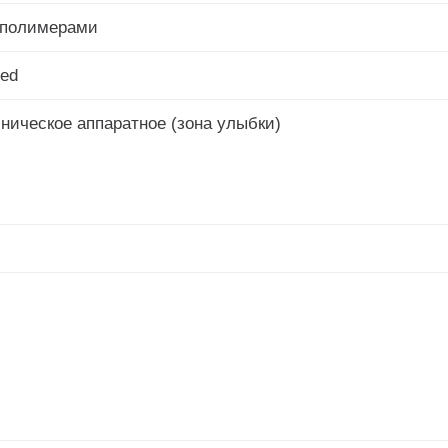
ополимерами
eed
ническое аппаратное (зона улыбки)