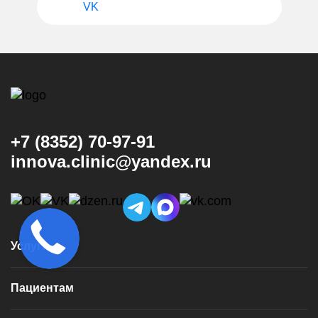
VK
+7 (8352) 70-97-91
innova.clinic@yandex.ru
Услуги
Консультация и диагностика
Пациентам
Имплантация