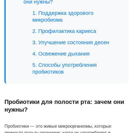
они нужны?
1. Поддержка здорового
микробиома
2. Профилактика кариеса
3. Улучшение состояния десен
4. Освежение дыхания
5. Способы употребления
пробиотиков
Пробиотики можно найти в
различных формах:
Включение пробиотиков в ваш
Пробиотики для полости рта: зачем они
рацион может стать важной
нужны?
частью ухода за полостью рта.
Однако не забывайте, что
Пробиотики — это живые микроорганизмы, которые
пробиотики не заменяют
приносят пользу организму, когда их употребляют в