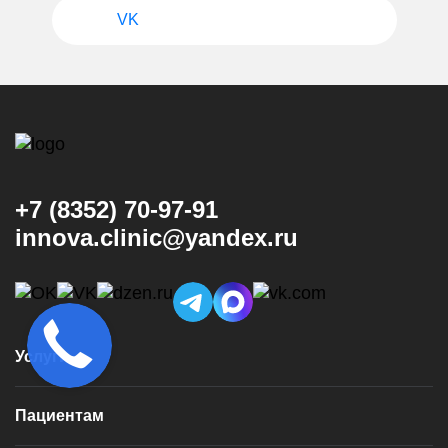
VK
+7 (8352) 70-97-91
innova.clinic@yandex.ru
Услуги
Консультация и диагностика
Пациентам
Имплантация