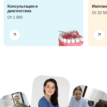
Консультация и
Имплан
диагностика
От 32 5
От 1 000