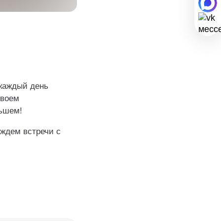
 каждый день
своем
льшем!
 ждем встречи с