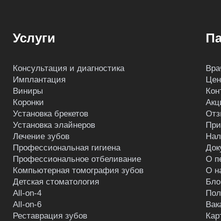
Услуги
Па
Консультация и диагностика
Вра
Имплантация
Це
Виниры
Кон
Коронки
Акц
Установка брекетов
Отз
Установка элайнеров
При
Лечение зубов
Нал
Профессиональная гигиена
Док
Профессиональное отбеливание
О п
Компьютерная томография зубов
О н
Детская стоматология
Бло
All-on-4
Пол
All-on-6
Вак
Реставрация зубов
Кар