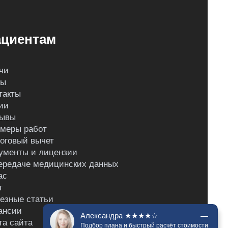
циентам
чи
ны
такты
ии
ывы
меры работ
оговый вычет
ументы и лицензии
ередаче медицинских данных
ас
г
езные статьи
ансии
Александра ★★★★☆
та сайта
Подбор плана и быстрый расчёт стоимости