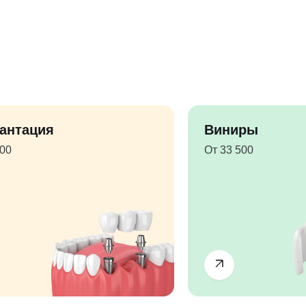
антация
Виниры
500
От 33 500