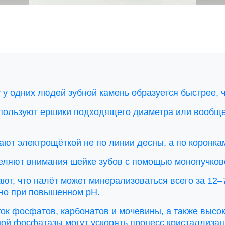
 у одних людей зубной камень образуется быстрее, ч
спользуют ершики подходящего диаметра или вообщ
тают электрощёткой не по линии десны, а по коронка
деляют внимания шейке зубов с помощью монопучков
ают, что налёт может минерализоваться всего за 12–
но при повышенном pH.
ток фосфатов, карбонатов и мочевины, а также высок
ой фосфатазы могут ускорять процесс кристаллизац