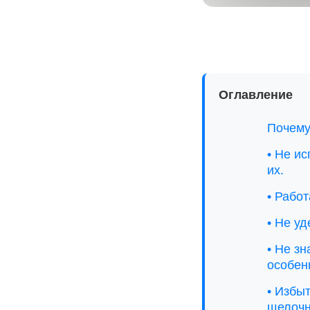
Оглавление
Почему
• Не и
их.
• Рабо
• Не у
• Не зн
особен
• Избы
щелочн