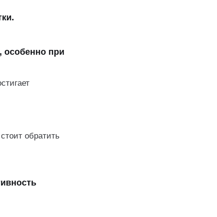
ки.
а, особенно при
остигает
 стоит обратить
тивность