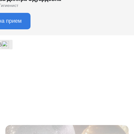
Гигиенист
на прием
6