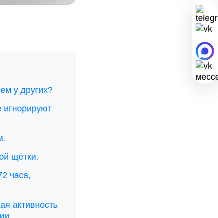
ем у других?
е игнорируют
м.
ой щётки.
72 часа,
ая активность
ии.