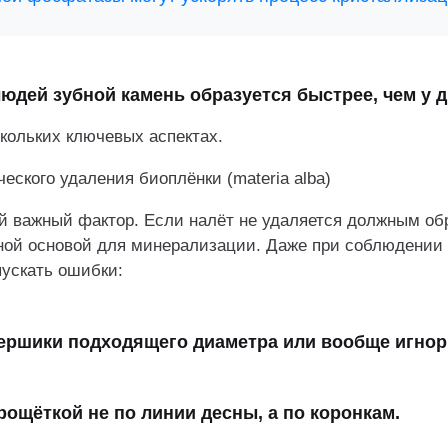
ыше 7,2 может способствовать образованию камня.
сть во рту приводит к уменьшению жидкости и повы
людей зубной камень образуется быстрее, чем у 
трации минералов.
кая концентрация кислых гликозаминогликанов спосо
скольких ключевых аспектах.
ции и осаждению минеральных веществ.
ского удаления биоплёнки (materia alba)
й важный фактор. Если налёт не удаляется должным об
ной основой для минерализации. Даже при соблюдении 
пускать ошибки:
 ершики подходящего диаметра или вообще игнор
рощёткой не по линии десны, а по коронкам.