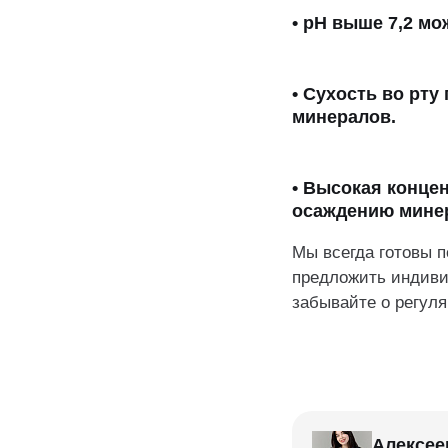
• pH выше 7,2 м
• Сухость во рт
минералов.
• Высокая конце
осаждению мине
Мы всегда готовы п
предложить индиви
забывайте о регул
Алексее