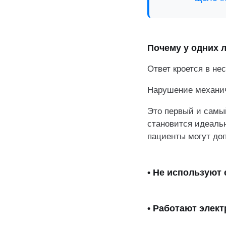
• pH в
• Сухо
Почему у одних 
концен
• Высо
Ответ кроется в не
агрега
Нарушение механиче
Это первый и самы
становится идеаль
пациенты могут до
• Не используют
• Работают элект