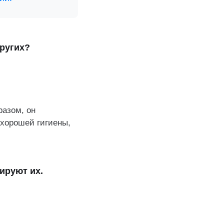
шению
других?
бствует
разом, он
хорошей гигиены,
ируют их.