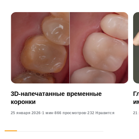
3D-напечатанные временные
Г
коронки
и
25 января 2026
·
1 мин
·
866 просмотров
·
232 Нравится
21