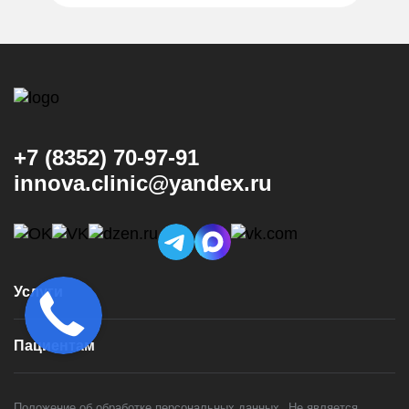
+7 (8352) 70-97-91
innova.clinic@yandex.ru
Услуги
Консультация и диагностика
Пациентам
Имплантация
Виниры
Врачи
Коронки
Положение об обработке персональных данных.
Не является