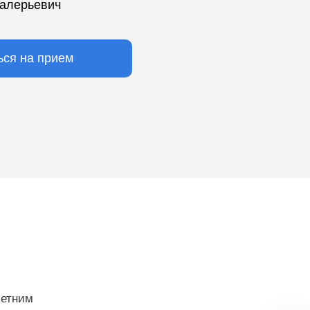
алерьевич
ься на прием
летним