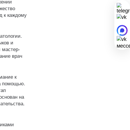
жении
ожество
д к каждому
атологии.
ыков и
 мастер-
ание врач
мание к
а помощью.
тап
основан на
ательства.
диками