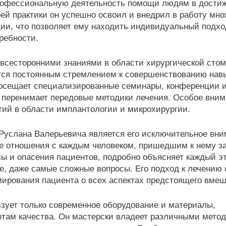
профессиональную деятельность помощи людям в дости
оей практики он успешно освоил и внедрил в работу мн
ии, что позволяет ему находить индивидуальный подхо
ребности.
всесторонними знаниями в области хирургической стом
тся постоянным стремлением к совершенствованию нав
осещает специализированные семинары, конференции и
и перенимает передовые методики лечения. Особое вним
гий в области имплантологии и микрохирургии.
Руслана Валерьевича является его исключительное вни
е отношения с каждым человеком, пришедшим к нему з
ы и опасения пациентов, подробно объясняет каждый э
е, даже самые сложные вопросы. Его подход к лечению 
ирования пациента о всех аспектах предстоящего вмеш
зует только современное оборудование и материалы,
там качества. Он мастерски владеет различными мето