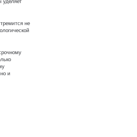
ч уделяет
стремится не
тологической
срочному
олько
му
 но и