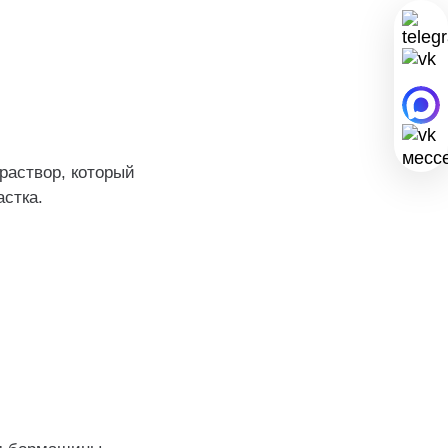
раствор, который
астка.