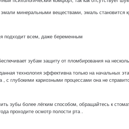
лный психологический комфорт, так как отсутствует ш
 эмали минеральными веществами, эмаль становится к
ия подходит всем, даже беременным
еспечивает зубам защиту от пломбирования на нескольк
анная технология эффективна только на начальных эта
а , с глубокими кариозными процессами она не справитс
чить зубы более лёгким способом, обращайтесь к стома
ода проходите осмотр полости рта .