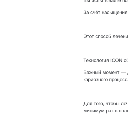
Вы испытываете по
За счёт насыщения
⠀
Этот способ лечен
⠀
Технология ICON об
Важный момент — д
кариозного процесс
⠀
Для того, чтобы ле
минимум раз в полг