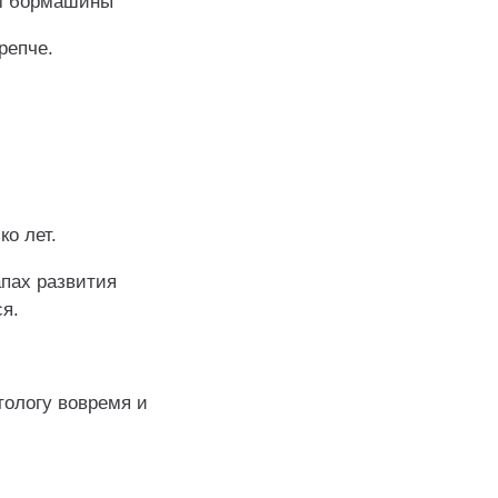
ум бормашины
репче.
о лет.
пах развития
я.
тологу вовремя и