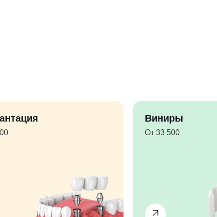
антация
Виниры
500
От 33 500