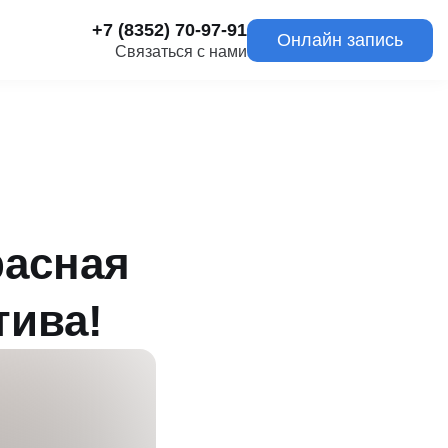
+7 (8352) 70-97-91
Онлайн запись
Связаться с нами
расная
тива!