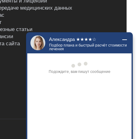
ументы и лицензии
ередаче медицинских данных
ас
г
езные статьи
ансии
Александра ★★★★☆
та сайта
Подбор плана и быстрый расчёт стоимости
лечения
Подождите, вам пишут сообщение