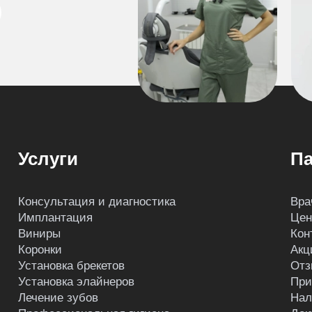
Услуги
Па
Консультация и диагностика
Вра
Имплантация
Це
Виниры
Кон
Коронки
Акц
Установка брекетов
Отз
Установка элайнеров
При
Лечение зубов
Нал