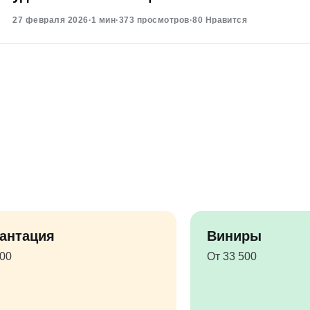
27 февраля 2026
·
1 мин
·
373 просмотров
·
80 Нравится
антация
Виниры
500
От 33 500