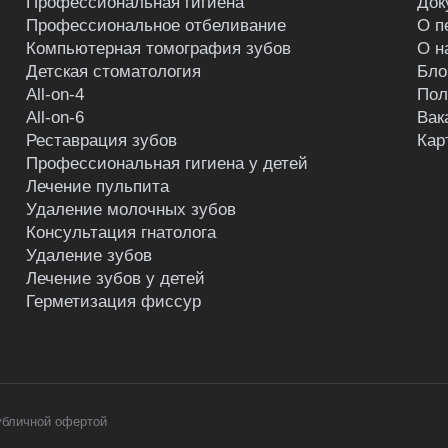
Профессиональная гигиена
Док
Профессиональное отбеливание
О п
Компьютерная томография зубов
О н
Детская стоматология
Бло
All-on-4
Пол
All-on-6
Вак
Реставрация зубов
Кар
Профессиональная гигиена у детей
Лечение пульпита
Удаление молочных зубов
Консультация гнатолога
Удаление зубов
Лечение зубов у детей
Герметизация фиссур
убличной офертой