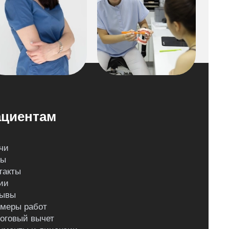
циентам
чи
ны
такты
ии
ывы
меры работ
оговый вычет