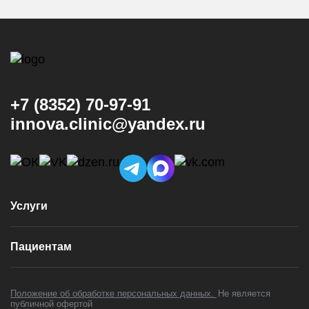
+7 (8352) 70-97-91
innova.clinic@yandex.ru
Услуги
Консультация и диагностика
Пациентам
Имплантация
Виниры
Врачи
Коронки
Положение об обработке персональных данных.
Не является
Цены
публичной офертой
Установка брекетов