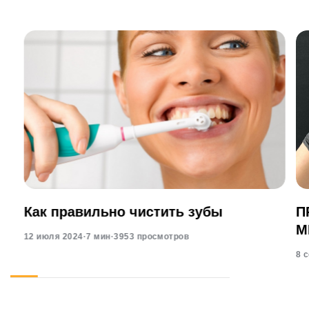
Как правильно чистить зубы
П
М
12 июля 2024
·
7 мин
·
3953 просмотров
8 